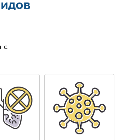
видов
в
 с