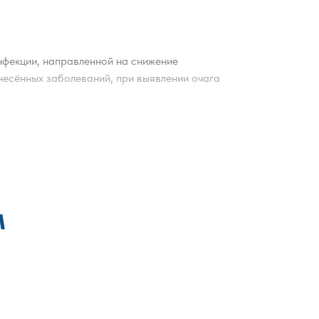
нфекции, направленной на снижение
есённых заболеваний, при выявлении очага
его пользования. Особое внимание уделяется
 раствор подбирается с учётом типа помещения,
ная обработка или метод холодного тумана,
ы. Такой подход позволяет снизить вероятность
м
х требований. После завершения обработки
мплексная дезинфекция способствует снижению