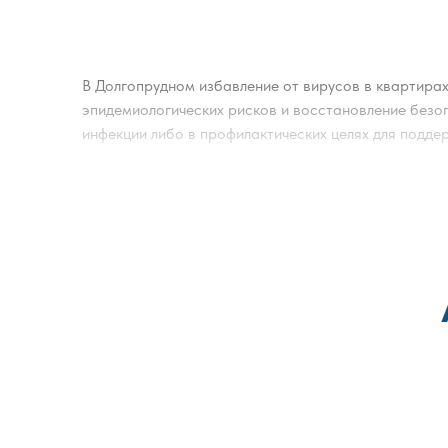
В Долгопрудном избавление от вирусов в квартира
эпидемиологических рисков и восстановление безо
инфекции либо в профилактических целях для подде
Дезинфекция квартиры от вирусов и бактерий вклю
дверным ручкам, выключателям, столешницам, мебе
площади и степени потенциального загрязнения.
Дополнительно проводится обеззараживание воздух
обеспечивающий равномерное распределение дезинф
сохранения патогенов в воздушной среде.
Работы выполняются с использованием сертифицир
рекомендуется проветривание и выдерживание уста
риска повторного заражения и поддержанию санит