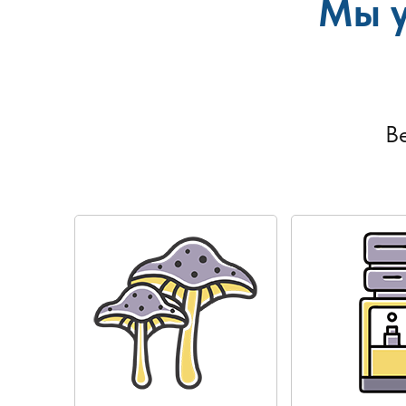
Мы у
В