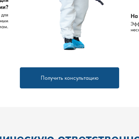
ии?
 для
На 
рным
Эфф
мам.
нес
Получить консультацию
ическую ответственно