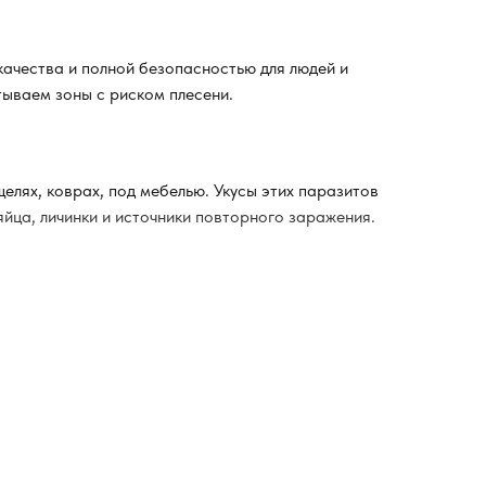
ачества и полной безопасностью для людей и
ываем зоны с риском плесени.
елях, коврах, под мебелью. Укусы этих паразитов
йца, личинки и источники повторного заражения.
 через 3–4 часа провести влажную уборку.