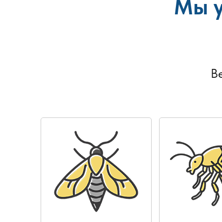
Мы у
В