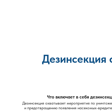
Гарантия результата и повторная обработка 
Если вам нужна обработка от блох в Долгопрудном
для полного уничтожения паразитов в доме.
Дезинсекция 
Что включает в себя дезинсек
Дезинсекция охватывает мероприятия по уничтож
и предотвращению появления насекомых-вредите