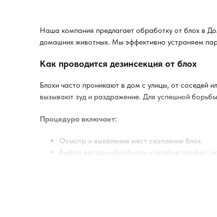
Наша компания предлагает обработку от блох в До
домашних животных. Мы эффективно устраняем пара
Как проводится дезинсекция от блох
Блохи часто проникают в дом с улицы, от соседей 
вызывают зуд и раздражение. Для успешной борьбы 
Процедура включает:
Осмотр и выявление мест скопления блох.
Выбор метода обработки и подбор профессио
Применение горячего или холодного тумана.
Обработка всех поверхностей, мебели, щелей
Инструктаж клиента по действиям после проц
Всё проводится в течение 1–2 часов. После этого 