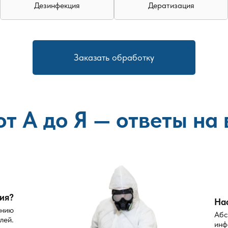
Дезинфекция
Дератизация
при необходимости.
, закажите дезинсекцию на нашем сайте. Мы применяем безопа
Заказать обработку
от А до Я — ответы на
ция?
На
ению
Абс
лей.
инф