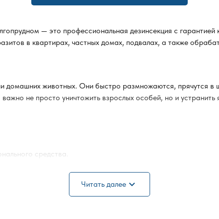
лгопрудном — это профессиональная дезинсекция с гарантией к
зитов в квартирах, частных домах, подвалах, а также обрабат
или домашних животных. Они быстро размножаются, прячутся в щ
важно не просто уничтожить взрослых особей, но и устранить я
нального средства.
, ковров.
expand_more
Читать далее
едуры.
рекомендуется временно покинуть помещение, проветрить его, а