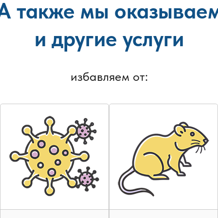
А также мы оказывае
и другие услуги
 блохами считается обработка туманом. Вещество в виде аэро
ляет запаха и позволяет уничтожать не только блох, но и друг
избавляем от:
са.
х покрытиях.
препятствует распространению плесени.
одмосковье.
.