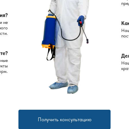
пре
ия?
и не
Ка
ного
Наш
сти.
пос
те?
Де
сные
Наш
укты
кра
орм.
Получить консультацию