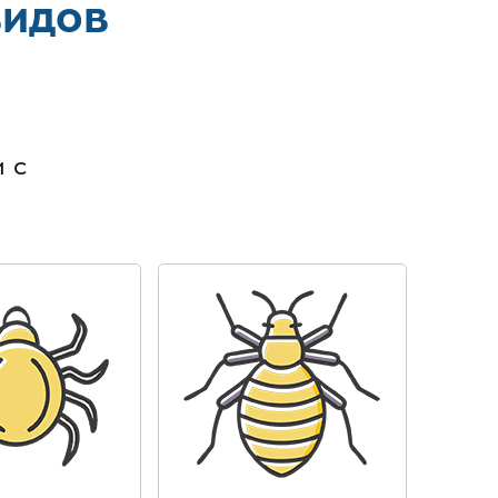
видов
в
 с